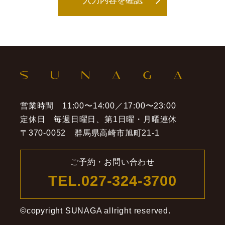
（１）当該情報に含まれる氏名、生年月日、
その他の記述等により特定の個人を識別でき
るもの（他の情報と容易に照合することがで
き、それにより特定の個人を識別することが
できるものを含みます。）
営業時間 11:00〜14:00／17:00〜23:00
（２）個人識別符号が含まれるもの
定休日 毎週日曜日、第1日曜・月曜連休
〒370-0052 群馬県高崎市旭町21-1
個人情報の利用目的等
当店では、業務遂行上、ご予約等で個人情報を
ご予約・お問い合わせ
ご提供いただくことがあります。 取得した個
TEL.
027-324-3700
人情報は、下記の利用目的の範囲内において利
用させていただきます。
©️copyright SUNAGA allright reserved.